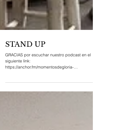
STAND UP
GRACIAS por escuchar nuestro podcast en el
siguiente link:
https://anchor.fm/momentosdegloria-
design/episodes/STAND-UP-e1eb6ce Todo el...