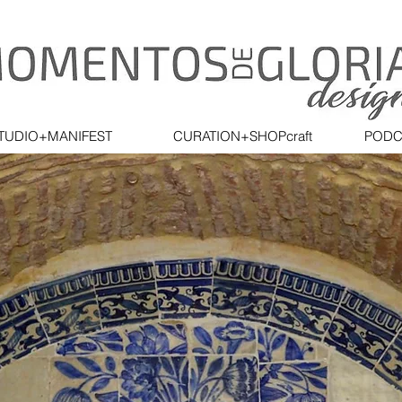
TUDIO+MANIFEST
CURATION+SHOPcraft
PODC