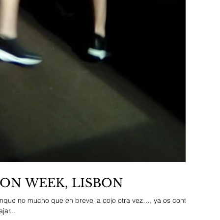
ON WEEK, LISBON
nque no mucho que en breve la cojo otra vez…, ya os contaré
jar...