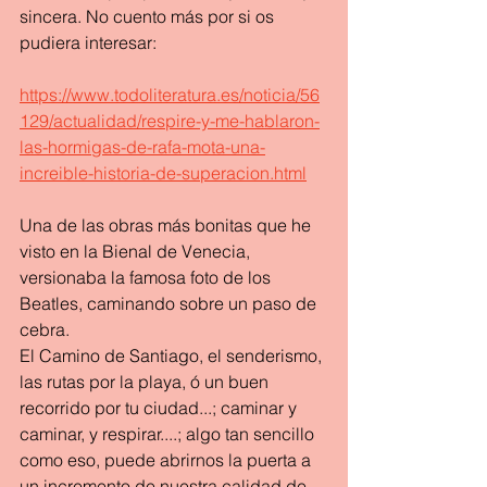
sincera. No cuento más por si os 
pudiera interesar: 
https://www.todoliteratura.es/noticia/56
129/actualidad/respire-y-me-hablaron-
las-hormigas-de-rafa-mota-una-
increible-historia-de-superacion.html
Una de las obras más bonitas que he 
visto en la Bienal de Venecia, 
versionaba la famosa foto de los  
Beatles, caminando sobre un paso de 
cebra.
El Camino de Santiago, el senderismo, 
las rutas por la playa, ó un buen 
recorrido por tu ciudad...; caminar y 
caminar, y respirar....; algo tan sencillo 
como eso, puede abrirnos la puerta a 
un incremento de nuestra calidad de 