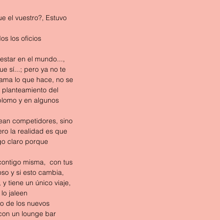
e el vuestro?, Estuvo 
s los oficios 
estar en el mundo..., 
 sí...; pero ya no te 
 ama lo que hace, no se 
 planteamiento del 
aplomo y en algunos 
an competidores, sino 
ro la realidad es que 
igo claro porque 
contigo misma,  con tus 
oso y si esto cambia, 
 tiene un único viaje, 
lo jaleen
o de los nuevos 
con un lounge bar 