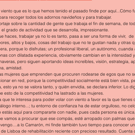
n viento que es lo que hemos tenido el pasado finde por aquí...Cómo fu
para recoger todos los adornos navideños y para trabajar.
rtaje sobre la cantidad de gente que trabaja el fin de semana, de todo
 el grado de actividad que se desarrolla, impresionante.
 haces, trabajar ya no lo es tanto, pasa a ser una forma de vivir,  de 
res, altos y bajos, cosas del trabajo que no te gustan nada y otras que
ra, porque lo disfrutas; un profesional liberal, un autónomo, cuanda
sonas con dilatada experiencia, obviamente cambian en la intensidad y
imaveras, pero siguen aportando ideas increíbles, visión, estrategia, 
na, amistad.
las mujeres que emprenden que procuren rodearse de egos que no se
ionar en red, porque la competitividad socialmente está bien vista, pe
 esto ya no se valora tanto, y quién envidia, se declara inferior. Lo d
 esto de la competitividad ha lastrado a las mujeres.
que te interesa para poder volar con viento a favor es la que tienes 
iálogo interno...; tu entorno de confianza ha de estar orgulloso, no cel
 estás aquí para compararte con nadie, pues cada persona es única, y
 que vamos a procurar que ese compás, esté arropado con palmas que 
 vengo....a lo Camarón, mi finde también tuvo tiempo para conocer un
de Lisboa de rehabilitación reciente con precioso resultado. Cuenta 