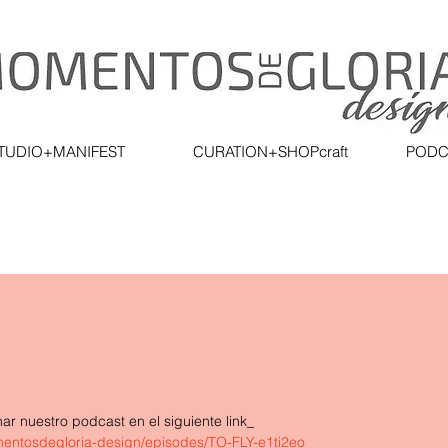
TUDIO+MANIFEST
CURATION+SHOPcraft
PODC
 nuestro podcast en el siguiente link_ 
mentosdegloria-design/episodes/TO-FLY-e1ti2eo