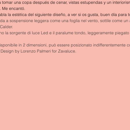
 tomar una copa después de cenar, vistas estupendas y un interiorism
s. Me encantó.
habla la estética del siguiente diseño, a ver si os gusta, buen día para 
 a sospensione leggera come una foglia nel vento, sottile come un a
Calder.
gono la sorgente di luce Led e il paralume tondo, leggeramente piegato 
, disponibile in 2 dimensioni, può essere posizionato indifferentemente co
o. Design by Lorenzo Palmeri for Zavaluce.