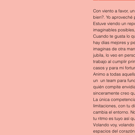
Con viento a favor, u
bien?. Yo aproveché 
Estuve viendo un repo
imaginables posibles,
Cuando te gusta lo que
hay dias mejores y peo
imaginas de otra mane
jubila, lo veo en per
trabajo al cumplir pr
casos y para mi fortu
Animo a todas aquel
un  un team para func
quién compite envidia,
sinceramente creo que
La única competencia 
limitaciones, con tu d
cambia el entorno. No
tu ritmo es tuyo así
Volando voy, volando
espacios del corazón 