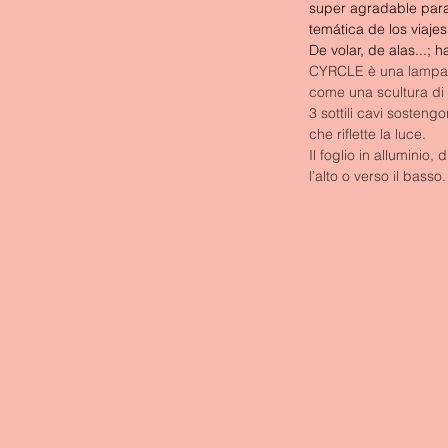
super agradable para
temática de los viaje
De volar, de alas...; 
CYRCLE è una lampada
come una scultura di 
3 sottili cavi sosten
che riflette la luce.
Il foglio in alluminio
l’alto o verso il bass