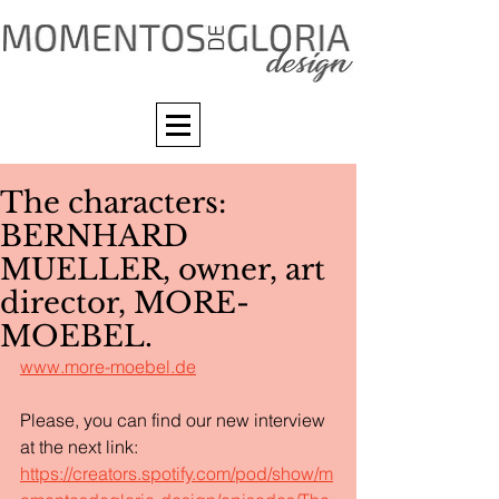
The characters:
BERNHARD
MUELLER, owner, art
director, MORE-
MOEBEL.
www.more-moebel.de
Please, you can find our new interview 
at the next link: 
https://creators.spotify.com/pod/show/m