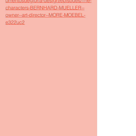
omentosdegloria-design/episodes/The-
characters-BERNHARD-MUELLER--
owner--art-director--MORE-MOEBEL-
e322uc2