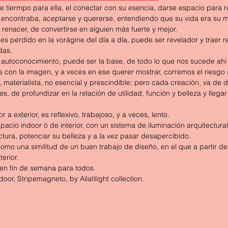
e tiermpo para ella, el conectar con su esencia, darse espacio para r
 encontraba, aceptarse y quererse, entendiendo que su vida era su má
 renacer, de convertirse en alguien más fuerte y mejor.
es perdido en la vorágine del día a día, puede ser revelador y traer 
das.
l autoconocimiento, puede ser la base, de todo lo que nos sucede ahí 
s con la imagen, y a veces en ese querer mostrar, corremos el riesgo
, materialista, no esencial y prescindible; pero cada creación, va de d
, de profundizar en la relación de utilidad, función y belleza y llegar
.
r a exterior, es reflexivo, trabajoso, y a veces, lento.
acio indoor ó de interior, con un sistema de iluminación arquitectura
uctura, potenciar su belleza y a la vez pasar desapercibido.
omo una similitud de un buen trabajo de diseño, en el que a partir de
terior.
uen fin de semana para todos.
door, Stripemagneto, by Ailatilight collection.