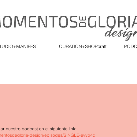
TUDIO+MANIFEST
CURATION+SHOPcraft
PODC
ar nuestro podcast en el siguiente link: 
omentosdegloria-design/episodes/SINGLE-evvp4c