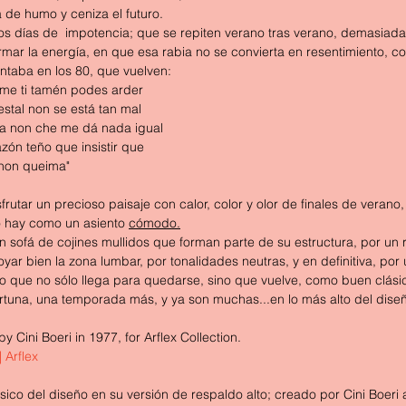
 de humo y ceniza el futuro.
s días de  impotencia; que se repiten verano tras verano, demasiadas
mar la energía, en que esa rabia no se convierta en resentimiento, 
taba en los 80, que vuelven:
ume ti tamén podes arder
estal non se está tan mal
a non che me dá nada igual
zón teño que insistir que
 non queima" 
frutar un precioso paisaje con calor, color y olor de finales de veran
o hay como un asiento 
cómodo.
 sofá de cojines mullidos que forman parte de su estructura, por un
oyar bien la zona lumbar, por tonalidades neutras, y en definitiva, por
o que no sólo llega para quedarse, sino que vuelve, como buen clásico
ortuna, una temporada más, y ya son muchas...en lo más alto del diseñ
 Cini Boeri in 1977, for Arflex Collection.
 Arflex
ásico del diseño en su versión de respaldo alto; creado por Cini Boeri a