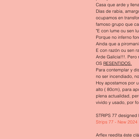
Casa que arde y llena
Días de rabia, amargo
ocupamos en transfor
famoso grupo que can
"E con lume ou sen l
Porque no inferno for
Ainda que a piromani
E con razón ou sen ra
Arde Galicia!!!. Pero
OS 
RESENTIDOS.
Para contemplar y dis
no ser incendiado, n
Hoy apostamos por un
alto ( 80cm), para ap
plena actualidad, per
vivido y usado, por f
STRIPS 77 designed by
Strips 77 - New 2024 |
Arflex reedita éste cl