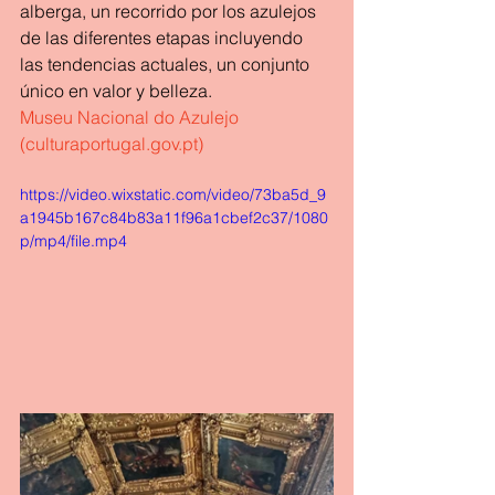
alberga, un recorrido por los azulejos 
de las diferentes etapas incluyendo 
las tendencias actuales, un conjunto 
único en valor y belleza.
Museu Nacional do Azulejo 
(
culturaportugal.gov.pt
)
https://video.wixstatic.com/video/73ba5d_9
a1945b167c84b83a11f96a1cbef2c37/1080
p/mp4/file.mp4