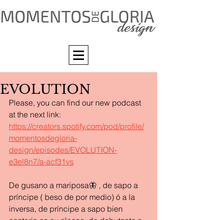
EVOLUTION
Please, you can find our new podcast 
at the next link: 
https://creators.spotify.com/pod/profile/
momentosdegloria-
design/episodes/EVOLUTION-
e3el8n7/a-acf31vs
De gusano a mariposa🦋 , de sapo a 
príncipe ( beso de por medio) ó a la 
inversa, de príncipe a sapo bien 