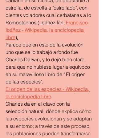
cantarin en su cloaca, de debutante a 
estrella, de estrella a "estrellado", con 
dientes voladores cual cerbatanas a lo 
Rompetechos ( Ibáñez fan, 
Francisco 
Ibáñez - Wikipedia, la enciclopedia 
libre
).
Parece que en esto de la evolución 
uno que se lo trabajó a fondo fue 
Charles Darwin, y lo dejó bien claro 
para que no hubiese lugar a equívoco 
en su maravilloso libro de " El origen 
de las especies".
El origen de las especies - Wikipedia, 
la enciclopedia libre
Charles da en el clavo con la 
selección natural, dónde 
explica cómo 
las especies evolucionan y se adaptan 
a su entorno; a través de este proceso, 
las poblaciones pueden transformarse 