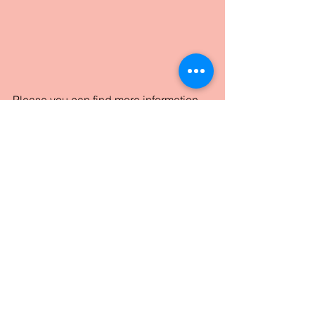
Please you can find more information 
at the next link: 
Home Solar_LD0256_data sheet
.pdf
Download PDF • 141KB