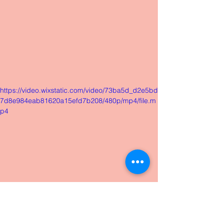
https://video.wixstatic.com/video/73ba5d_d2e5bd
7d8e984eab81620a15efd7b208/480p/mp4/file.m
p4