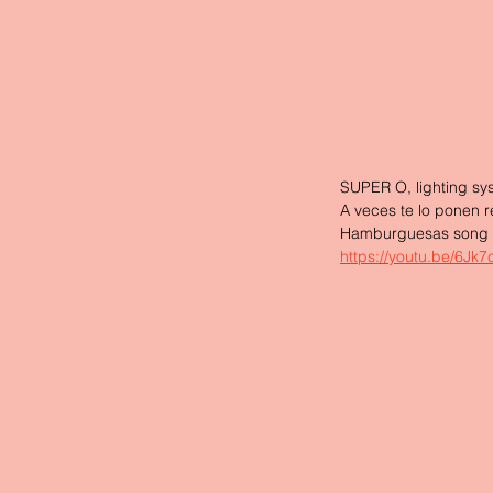
SUPER O, lighting sy
A veces te lo ponen r
Hamburguesas song b
https://youtu.be/6