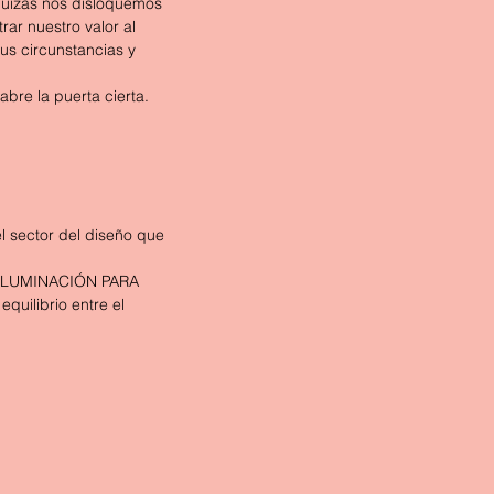
 quizás nos disloquemos 
ar nuestro valor al 
us circunstancias y 
bre la puerta cierta.
l sector del diseño que 
e ILUMINACIÓN PARA 
quilibrio entre el 