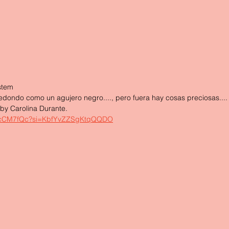
stem 
edondo como un agujero negro...., pero fuera hay cosas preciosas....
y Carolina Durante.
Jk7cCM7fQc?si=KbfYvZZSgKtqQQDO