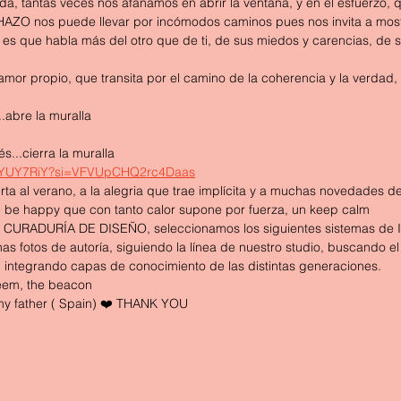
da, tantas veces nos afanamos en abrir la ventana, y en el esfuerzo,
HAZO nos puede llevar por incómodos caminos pues nos invita a mostr
 es que habla más del otro que de ti, de sus miedos y carencias, de s
mor propio, que transita por el camino de la coherencia y la verdad, a
.
..abre la muralla
.
és...cierra la muralla
UOjYUY7RiY?si=VFVUpCHQ2rc4Daas
rta al verano, a la alegria que trae implícita y a muchas novedades de
 be happy que con tanto calor supone por fuerza, un keep calm
de CURADURÍA DE DISEÑO, seleccionamos los siguientes sistemas d
fotos de autoría, siguiendo la línea de nuestro studio, buscando el e
, integrando capas de conocimiento de las distintas generaciones.
eem, the beacon
my father ( Spain) ❤️ THANK YOU