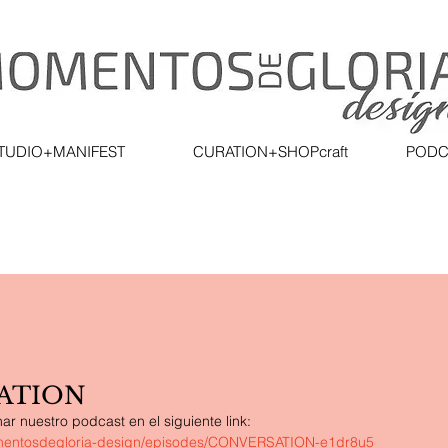
TUDIO+MANIFEST
CURATION+SHOPcraft
PODC
ATION
 nuestro podcast en el siguiente link: 
omentosdegloria-design/episodes/CONVERSATION-e1dr8u5