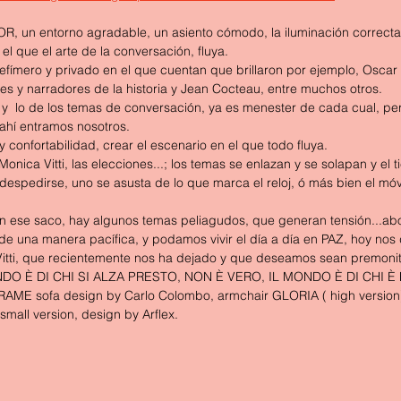
un entorno agradable, un asiento cómodo, la iluminación correcta 
el que el arte de la conversación, fluya.
efímero y privado en el que cuentan que brillaron por ejemplo, Oscar 
s y narradores de la historia y Jean Cocteau, entre muchos otros.
s y  lo de los temas de conversación, ya es menester de cada cual, per
hí entramos nosotros.
confortabilidad, crear el escenario en el que todo fluya.
Monica Vitti, las elecciones...; los temas se enlazan y se solapan y el
spedirse, uno se asusta de lo que marca el reloj, ó más bien el móvil
n ese saco, hay algunos temas peliagudos, que generan tensión...a
 de una manera pacífica, y podamos vivir el día a día en PAZ, hoy no
itti, que recientemente nos ha dejado y que deseamos sean premonitó
O È DI CHI SI ALZA PRESTO, NON È VERO, IL MONDO È DI CHI È 
AME sofa design by Carlo Colombo, armchair GLORIA ( high version)
small version, design by Arflex.