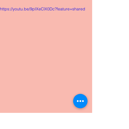
https://youtu.be/9pIXeClX0Dc?feature=shared