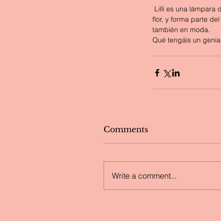
 Lilli es una lámpara diseñada por Cristina Celestino para Kundalini, en 2019. Este diseño está inspirado en una 
flor, y forma parte d
también en moda.
Qué tengáis un genia
Comments
Write a comment...