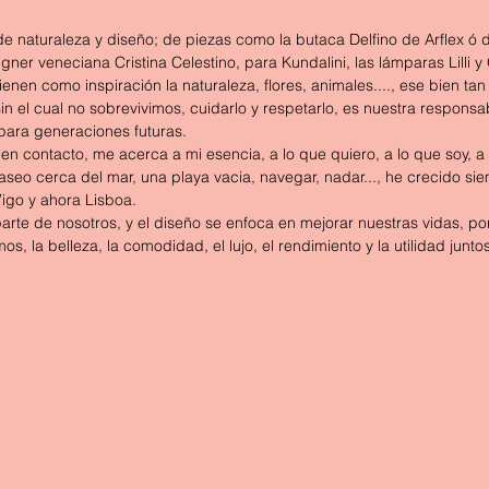
e naturaleza y diseño; de piezas como la butaca Delfino de Arflex ó 
gner veneciana Cristina Celestino, para Kundalini, las lámparas Lilli y
ienen como inspiración la naturaleza, flores, animales...., ese bien ta
in el cual no sobrevivimos, cuidarlo y respetarlo, es nuestra responsab
ara generaciones futuras.
en contacto, me acerca a mi esencia, a lo que quiero, a lo que soy, a
paseo cerca del mar, una playa vacia, navegar, nadar..., he crecido sie
Vigo y ahora Lisboa.
arte de nosotros, y el diseño se enfoca en mejorar nuestras vidas, po
, la belleza, la comodidad, el lujo, el rendimiento y la utilidad junto