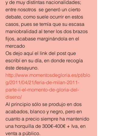
y de muy distintas nacionalidades; 
entre nosotros  se generó un cierto 
debate, como suele ocurrir en estos 
casos, pues se temía que su escasa 
maniobralidad al tener los dos brazos 
fijos, acabase marginándola en el 
mercado
Os dejo aquí el link del post que 
escribí en su día, en donde recogía 
éste desayuno.
http://www.momentosdegloria.es/pt/blo
g/2011/04/21/feria-de-milan-2011-
parte-ii-el-momento-de-gloria-del-
diseno/
Al principio sólo se produjo en dos 
acabados, blanco y negro, pero en 
cuanto a precio siempre ha mantenido 
una horquilla de 300€-400€ + Iva, en 
venta a público.