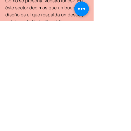
Cómo se presenta vuestro lunes?. En 
éste sector decimos que un buen 
diseño es el que respalda un deseo ( 
palabras de Karim Rashid). 
Así que deseo que alcanzeis metas 
que sean sueños cumplidos y os 
rodeeis de gente buena.