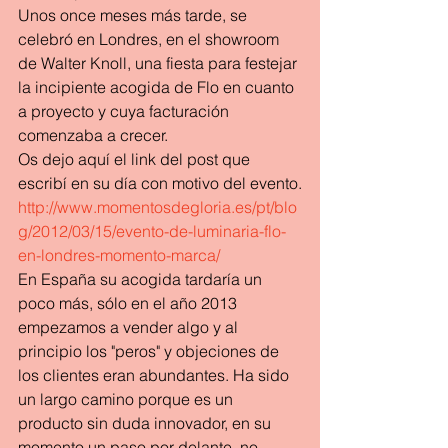
Unos once meses más tarde, se 
celebró en Londres, en el showroom 
de Walter Knoll, una fiesta para festejar 
la incipiente acogida de Flo en cuanto 
a proyecto y cuya facturación 
comenzaba a crecer.
Os dejo aquí el link del post que 
escribí en su día con motivo del evento.
http://www.momentosdegloria.es/pt/blo
g/2012/03/15/evento-de-luminaria-flo-
en-londres-momento-marca/
En España su acogida tardaría un 
poco más, sólo en el año 2013 
empezamos a vender algo y al 
principio los "peros" y objeciones de 
los clientes eran abundantes. Ha sido 
un largo camino porque es un 
producto sin duda innovador, en su 
momento un paso por delante, no 