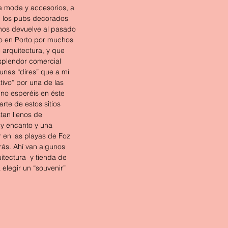
a moda y accesorios, a 
s, los pubs decorados 
 nos devuelve al pasado 
do en Porto por muchos 
 arquitectura, y que 
splendor comercial 
unas “dires” que a mí 
ivo” por una de las 
no esperéis en éste 
rte de estos sitios 
stan llenos de 
y encanto y una 
en las playas de Foz  
rás. Ahí van algunos 
tectura  y tienda de 
legir un “souvenir” 