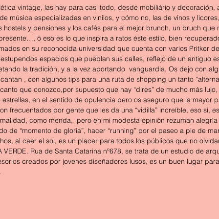
tica vintage, las hay para casi todo, desde mobiliário y decoración, 
s de música especializadas en vinilos, y cómo no, las de vinos y licore
os hostels y pensiones y los cafés para el mejor brunch, un bruch que
resente…, ó eso es lo que inspira a ratos éste estilo, bien recupera
rmados en su reconocida universidad que cuenta con varios Pritker de
estupendos espacios que pueblan sus calles, reflejo de un antiguo e
tando la tradición, y a la vez aportando  vanguardia. Os dejo con alg
ntan , con algunos tips para una ruta de shopping un tanto “alternat
anto que conozco,por supuesto que hay “dires” de mucho más lujo, 
 estrellas, en el sentido de opulencia pero os aseguro que la mayor pa
 son frecuentados por gente que les da una “vidilla” increíble, eso sí, e
rmalidad, como menda,  pero en mi modesta opinión rezuman alegría 
 de “momento de gloria”, hacer “running” por el paseo a pie de mar 
hos, al caer el sol, es un placer para todos los públicos que no olvida
 VERDE. Rua de Santa Catarina nº678, se trata de un estudio de arqui
orios creados por jovenes diseñadores lusos, es un buen lugar para e
.