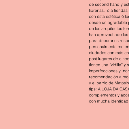
de second hand y esté
librerías,  ó a tienda
con ésta estética ó l
desde un agradable p
de los arquitectos fo
han aprovechado los 
para decorarlos respe
personalmente me enca
ciudades con más enc
post lugares de cinco
tienen una “vidilla” y
imperfecciones y  no
recomendación a modo
y el barrio de Matosin
tips: A LOJA DA CASA
complementos y acces
con mucha identidad