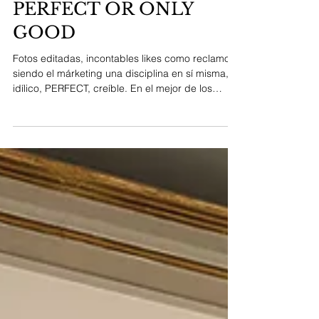
PERFECT OR ONLY
GOOD
Fotos editadas, incontables likes como reclamo,
siendo el márketing una disciplina en sí misma,
idílico, PERFECT, creíble. En el mejor de los
casos puedo estar satisfech@, pero y si me
comparo?. Especialmente en el universo redes.
Si me comparo, siempre hay algo ó alguien "más
tomás". Más guap@, más list@, más ric@, más
sabi@, mejor acompañad@, más cool, más
talentos@, más sexy, más feliz. Todo MÁS. Hoy
nos centramos en el GOOD, en aquello que nos
CAE BIEN. Ya sea amigos, fam