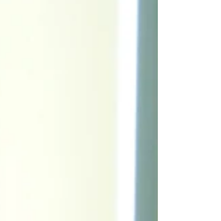
los azulejos de Giovanni Grossi en sus
laterales...., sin pasamanos, por ley de Patrimonio
Histórico. Un Lunes de Noviembre en Lisboa,
lluvia incipiente, cielo gris y temperatura suave lo
acompañan así como el decorado navideño, a
estas horas mañaneras aún